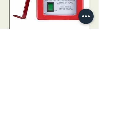
Acionador de bomba com
botão liga