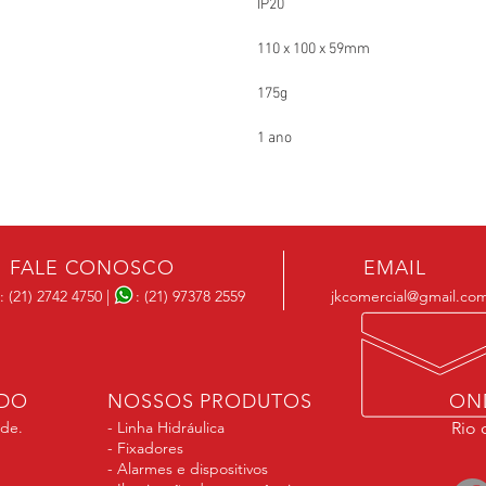
 IP20
 110 x 100 x 59mm
 175g
 1 ano
FALE CONOSCO
EMAIL
l: (21) 2742 4750
|
: (21) 97378 2559
jkcomercial@gmail.co
ADO
NOSSOS PRODUTOS
ON
ade.
- Linha Hidráulica
Rio 
- Fixadores
- Alarmes e dispositivos