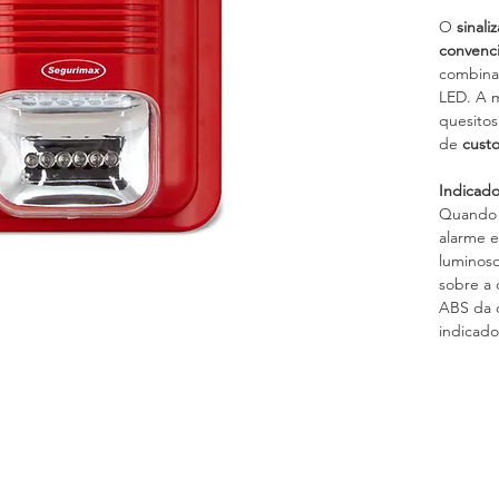
O 
sinali
convenci
combina 
LED. A 
quesitos
de 
custo
Indicado
Quando a
alarme e
luminoso
sobre a 
ABS da c
indicado 
residenci
Cuidado
Manter e
Laudos e
Este equ