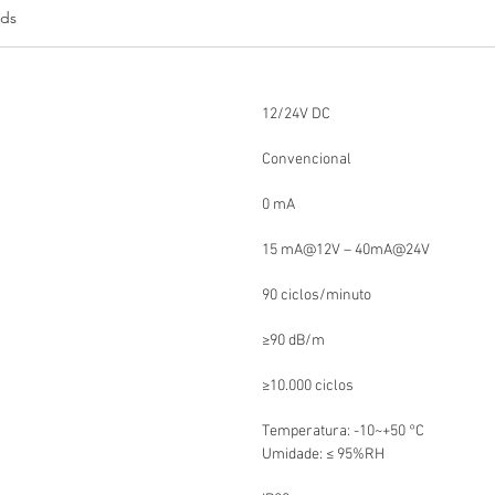
ds
exigidos
10898).
Informaç
Embutes
 12/24V DC
sobrepo
Efeito S
 Convencional
 0 mA
 15 mA@12V – 40mA@24V     
 90 ciclos/minuto
 ≥90 dB/m
 ≥10.000 ciclos
 Temperatura: -10~+50 °C
 Umidade: ≤ 95%RH