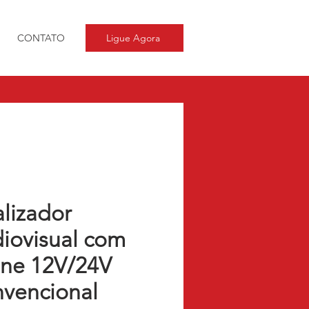
CONTATO
Ligue Agora
alizador
iovisual com
ene 12V/24V
vencional