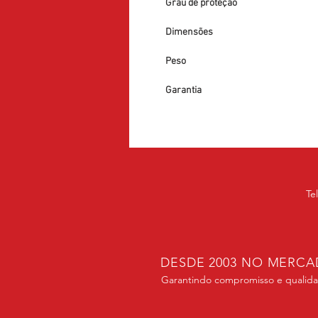
Grau de proteção
Dimensões
Peso
Garantia
Te
DESDE 2003 NO MERC
Garantindo compromisso e qualid