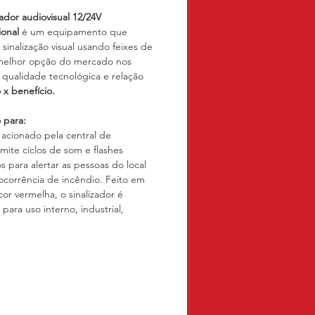
zador audiovisual 12/24V 
onal 
é um equipamento que 
sinalização visual usando feixes de 
melhor opção do mercado nos 
 qualidade tecnológica e relação 
 x benefício.
 para:
cionado pela central de 
mite ciclos de som e flashes 
s para alertar as pessoas do local 
ocorrência de incêndio. Feito em 
or vermelha, o sinalizador é 
para uso interno, industrial, 
al, etc.
s e Manutenção:
m local seco.
 Certificados:
ipamento atende os requisitos 