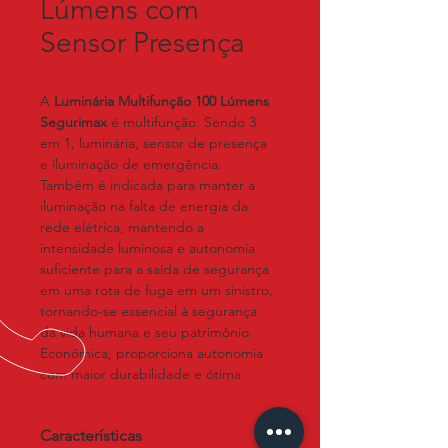
Lúmens com
Sensor Presença
A 
Luminária
Multifunção 100 Lúmens 
Segurimax
 é multifunção. Sendo 3 
em 1, luminária, sensor de presença 
e iluminação de emergência.
Também é indicada para manter a 
iluminação na falta de energia da 
rede elétrica, mantendo a 
intensidade luminosa e autonomia 
suficiente para a saída de segurança 
em uma rota de fuga em um sinistro, 
tornando-se essencial à segurança 
da vida humana e seu patrimônio.
Econômica, proporciona autonomia 
com maior durabilidade e ótima 
iluminação.
Acende automaticamente na falta de 
Características
energia elétrica.